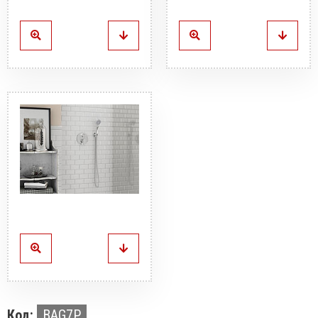
Код:
BAG7P