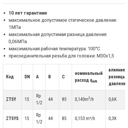
10 лет гарантиии
максимальное допустимое статическое давление:
1MПa
максимальная допустимая разница давления:
0,06MПa
максимальная рабочая температура: 100°C
присоединительная резьба для головки: M30x1,5
влияние
номинальный
Код
DN
A
B
C
разницы
расход q
mN
давления
Rp
3
ZT5Y
15
44
85
0,140m
/h
0,6K
1/2
Rp
ZT5YS
15
44
85
0,153 m³/h
0,3K
1/2