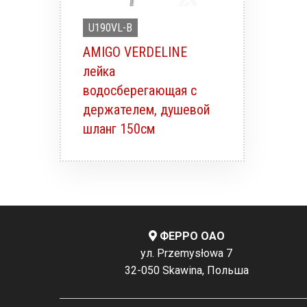
U190VL-B
AMIGO VERDELINE
лейка
водосберегающая с
держателем, душевой
шланг 150см
ФЕРРО ОАО
ул. Przemysłowa 7
32-050 Skawina, Польша