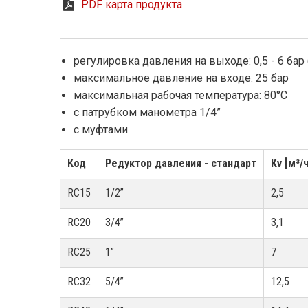
PDF карта продукта
регулировка давления на выходе: 0,5 - 6 бар 
максимальное давление на входе: 25 бар
максимальная рабочая температура: 80°C
с патрубком манометра 1/4”
с муфтами
Код
Редуктор давления - стандарт
Kv [м³/ч
RC15
1/2”
2,5
RC20
3/4”
3,1
RC25
1”
7
RC32
5/4”
12,5