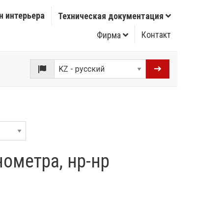
н интерьера
Техническая документация
Контакт
Фирма
нометра, нр-нр