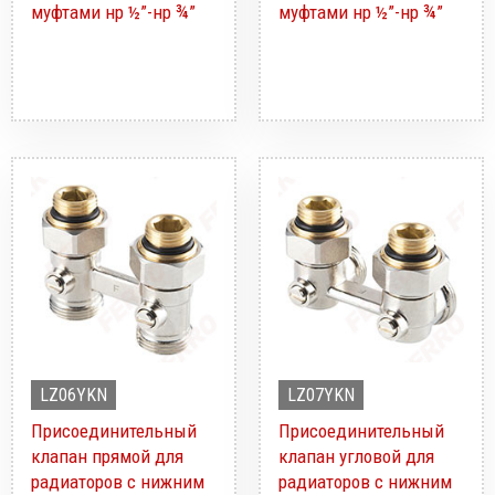
муфтами нр ½”-нр ¾”
муфтами нр ½”-нр ¾”
LZ06YKN
LZ07YKN
Присоединительный
Присоединительный
клапан прямой для
клапан угловой для
радиаторов с нижним
радиаторов с нижним