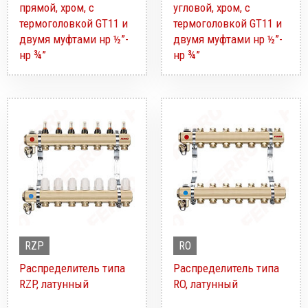
прямой, хром, с
угловой, хром, с
термоголовкой GT11 и
термоголовкой GT11 и
двумя муфтами нр ½”-
двумя муфтами нр ½”-
нр ¾”
нр ¾”
RZP
RO
Распределитель типа
Распределитель типа
RZP, латунный
RO, латунный