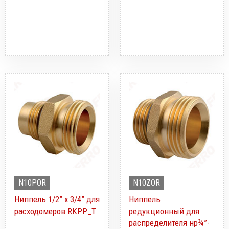
N10POR
N10ZOR
Ниппель 1/2” x 3/4” для
Ниппель
расходомеров RKPP_T
редукционный для
распределителя нр¾”-